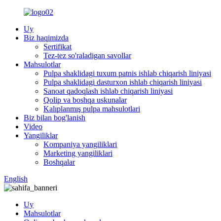
Uy
Biz haqimizda
Sertifikat
Tez-tez so'raladigan savollar
Mahsulotlar
Pulpa shaklidagi tuxum patnis ishlab chiqarish liniyasi
Pulpa shaklidagi dasturxon ishlab chiqarish liniyasi
Sanoat qadoqlash ishlab chiqarish liniyasi
Qolip va boshqa uskunalar
Kalıplanmış pulpa mahsulotlari
Biz bilan bog'lanish
Video
Yangiliklar
Kompaniya yangiliklari
Marketing yangiliklari
Boshqalar
English
Uy
Mahsulotlar