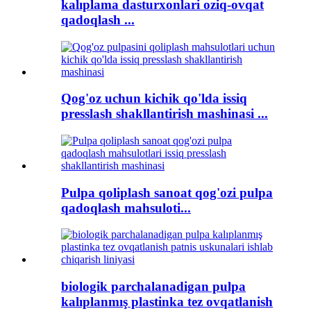
kalıplama dasturxonlari oziq-ovqat
qadoqlash ...
Qog'oz uchun kichik qo'lda issiq
presslash shakllantirish mashinasi ...
Pulpa qoliplash sanoat qog'ozi pulpa
qadoqlash mahsuloti...
biologik parchalanadigan pulpa
kalıplanmış plastinka tez ovqatlanish