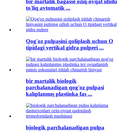
bir martalik bagasse oziq-ovqat idishi
to'liq avtomatik ...
Qog'oz pulpasini qoliplash uchun O
tipidagi vertikal gidra pulperi ...
bir martalik biologik
parchalanadigan qog'oz pulpasi
kalıplanmış plastinka fas ...
biologik parchalanadigan pulpa