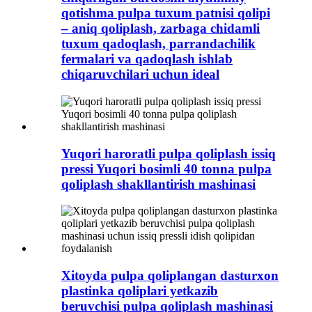
qotishma pulpa tuxum patnisi ​​qolipi
– aniq qoliplash, zarbaga chidamli
tuxum qadoqlash, parrandachilik
fermalari va qadoqlash ishlab
chiqaruvchilari uchun ideal
Yuqori haroratli pulpa qoliplash issiq
pressi Yuqori bosimli 40 tonna pulpa
qoliplash shakllantirish mashinasi
Xitoyda pulpa qoliplangan dasturxon
plastinka qoliplari yetkazib
beruvchisi pulpa qoliplash mashinasi