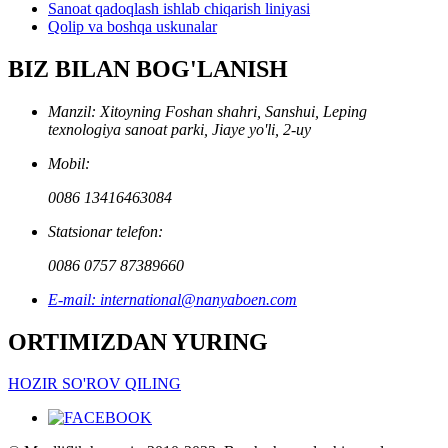
Sanoat qadoqlash ishlab chiqarish liniyasi
Qolip va boshqa uskunalar
BIZ BILAN BOG'LANISH
Manzil: Xitoyning Foshan shahri, Sanshui, Leping
texnologiya sanoat parki, Jiaye yo'li, 2-uy
Mobil:
0086 13416463084
Statsionar telefon:
0086 0757 87389660
E-mail: international@nanyaboen.com
ORTIMIZDAN YURING
HOZIR SO'ROV QILING