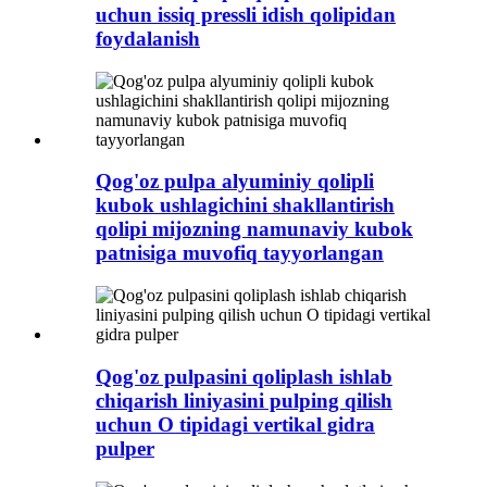
uchun issiq pressli idish qolipidan
foydalanish
Qog'oz pulpa alyuminiy qolipli
kubok ushlagichini shakllantirish
qolipi mijozning namunaviy kubok
patnisiga muvofiq tayyorlangan
Qog'oz pulpasini qoliplash ishlab
chiqarish liniyasini pulping qilish
uchun O tipidagi vertikal gidra
pulper