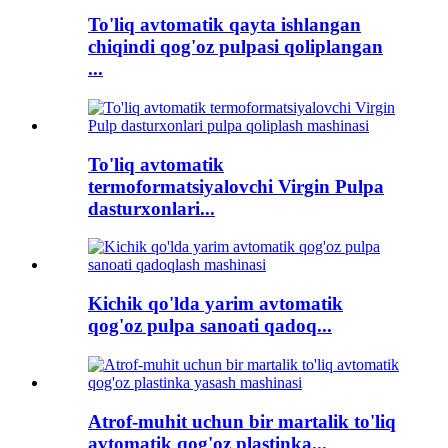
To'liq avtomatik qayta ishlangan
chiqindi qog'oz pulpasi qoliplangan
...
To'liq avtomatik
termoformatsiyalovchi Virgin Pulpa
dasturxonlari...
Kichik qo'lda yarim avtomatik
qog'oz pulpa sanoati qadoq...
Atrof-muhit uchun bir martalik to'liq
avtomatik qog'oz plastinka...