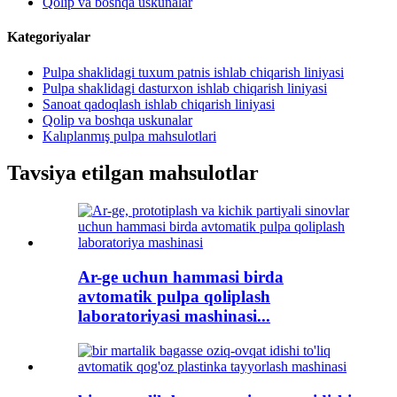
Qolip va boshqa uskunalar
Kategoriyalar
Pulpa shaklidagi tuxum patnis ishlab chiqarish liniyasi
Pulpa shaklidagi dasturxon ishlab chiqarish liniyasi
Sanoat qadoqlash ishlab chiqarish liniyasi
Qolip va boshqa uskunalar
Kalıplanmış pulpa mahsulotlari
Tavsiya etilgan mahsulotlar
Ar-ge uchun hammasi birda
avtomatik pulpa qoliplash
laboratoriyasi mashinasi...