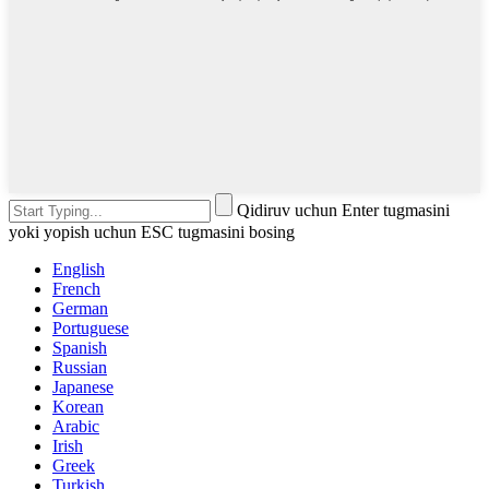
Qidiruv uchun Enter tugmasini
yoki yopish uchun ESC tugmasini bosing
English
French
German
Portuguese
Spanish
Russian
Japanese
Korean
Arabic
Irish
Greek
Turkish