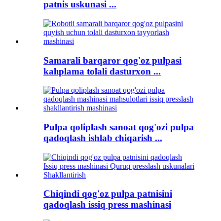
patnis uskunasi ...
Samarali barqaror qog'oz pulpasi
kalıplama tolali dasturxon ...
Pulpa qoliplash sanoat qog'ozi pulpa
qadoqlash ishlab chiqarish ...
Chiqindi qog'oz pulpa patnisini
qadoqlash issiq press mashinasi