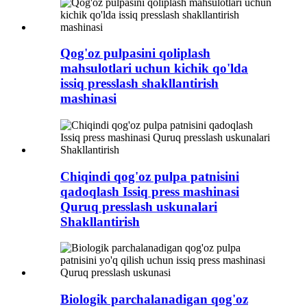
Qog'oz pulpasini qoliplash
mahsulotlari uchun kichik qo'lda
issiq presslash shakllantirish
mashinasi
Chiqindi qog'oz pulpa patnisini
qadoqlash Issiq press mashinasi
Quruq presslash uskunalari
Shakllantirish
Biologik parchalanadigan qog'oz