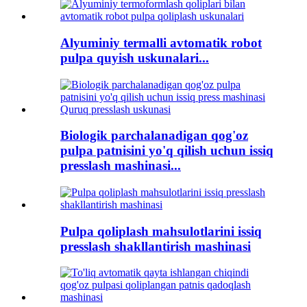
Alyuminiy termalli avtomatik robot
pulpa quyish uskunalari...
Biologik parchalanadigan qog'oz
pulpa patnisini yo'q qilish uchun issiq
presslash mashinasi...
Pulpa qoliplash mahsulotlarini issiq
presslash shakllantirish mashinasi