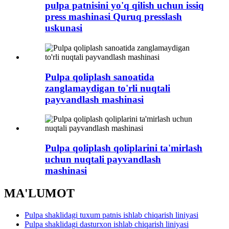
pulpa patnisini yo'q qilish uchun issiq
press mashinasi Quruq presslash
uskunasi
Pulpa qoliplash sanoatida
zanglamaydigan to'rli nuqtali
payvandlash mashinasi
Pulpa qoliplash qoliplarini ta'mirlash
uchun nuqtali payvandlash
mashinasi
MA'LUMOT
Pulpa shaklidagi tuxum patnis ishlab chiqarish liniyasi
Pulpa shaklidagi dasturxon ishlab chiqarish liniyasi