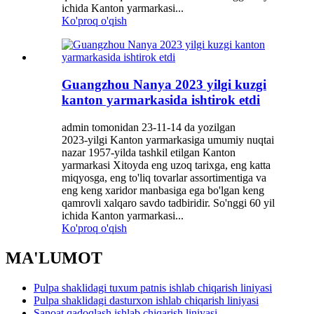
ichida Kanton yarmarkasi...
Ko'proq o'qish
Guangzhou Nanya 2023 yilgi kuzgi
kanton yarmarkasida ishtirok etdi
admin tomonidan 23-11-14 da yozilgan
2023-yilgi Kanton yarmarkasiga umumiy nuqtai
nazar 1957-yilda tashkil etilgan Kanton
yarmarkasi Xitoyda eng uzoq tarixga, eng katta
miqyosga, eng to'liq tovarlar assortimentiga va
eng keng xaridor manbasiga ega bo'lgan keng
qamrovli xalqaro savdo tadbiridir. So'nggi 60 yil
ichida Kanton yarmarkasi...
Ko'proq o'qish
MA'LUMOT
Pulpa shaklidagi tuxum patnis ishlab chiqarish liniyasi
Pulpa shaklidagi dasturxon ishlab chiqarish liniyasi
Sanoat qadoqlash ishlab chiqarish liniyasi