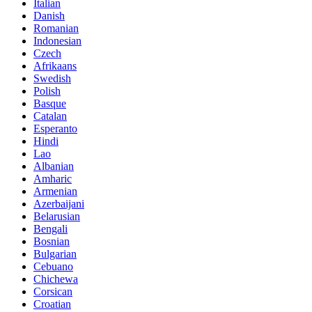
Italian
Danish
Romanian
Indonesian
Czech
Afrikaans
Swedish
Polish
Basque
Catalan
Esperanto
Hindi
Lao
Albanian
Amharic
Armenian
Azerbaijani
Belarusian
Bengali
Bosnian
Bulgarian
Cebuano
Chichewa
Corsican
Croatian