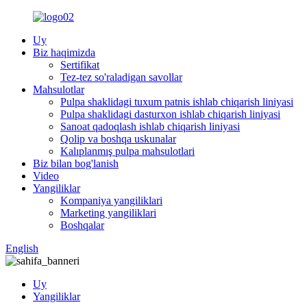
Uy
Biz haqimizda
Sertifikat
Tez-tez so'raladigan savollar
Mahsulotlar
Pulpa shaklidagi tuxum patnis ishlab chiqarish liniyasi
Pulpa shaklidagi dasturxon ishlab chiqarish liniyasi
Sanoat qadoqlash ishlab chiqarish liniyasi
Qolip va boshqa uskunalar
Kalıplanmış pulpa mahsulotlari
Biz bilan bog'lanish
Video
Yangiliklar
Kompaniya yangiliklari
Marketing yangiliklari
Boshqalar
English
Uy
Yangiliklar