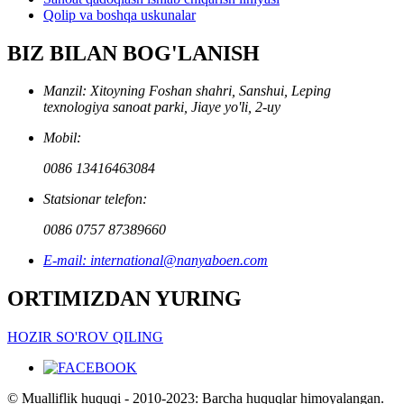
Qolip va boshqa uskunalar
BIZ BILAN BOG'LANISH
Manzil: Xitoyning Foshan shahri, Sanshui, Leping
texnologiya sanoat parki, Jiaye yo'li, 2-uy
Mobil:
0086 13416463084
Statsionar telefon:
0086 0757 87389660
E-mail: international@nanyaboen.com
ORTIMIZDAN YURING
HOZIR SO'ROV QILING
© Mualliflik huquqi - 2010-2023: Barcha huquqlar himoyalangan.