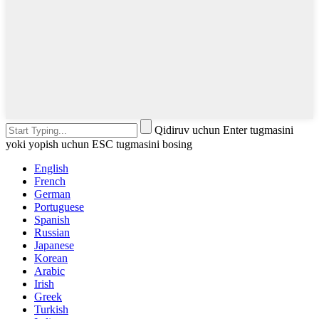
Qidiruv uchun Enter tugmasini
yoki yopish uchun ESC tugmasini bosing
English
French
German
Portuguese
Spanish
Russian
Japanese
Korean
Arabic
Irish
Greek
Turkish