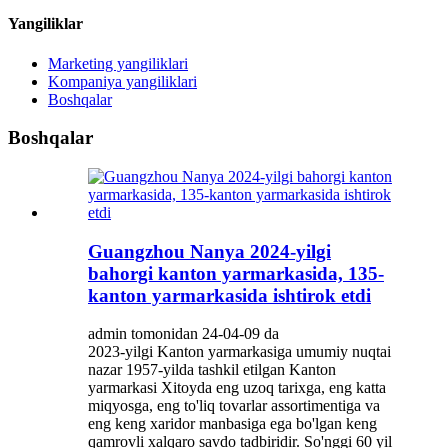
Yangiliklar
Marketing yangiliklari
Kompaniya yangiliklari
Boshqalar
Boshqalar
Guangzhou Nanya 2024-yilgi
bahorgi kanton yarmarkasida, 135-
kanton yarmarkasida ishtirok etdi
admin tomonidan 24-04-09 da
2023-yilgi Kanton yarmarkasiga umumiy nuqtai
nazar 1957-yilda tashkil etilgan Kanton
yarmarkasi Xitoyda eng uzoq tarixga, eng katta
miqyosga, eng to'liq tovarlar assortimentiga va
eng keng xaridor manbasiga ega bo'lgan keng
qamrovli xalqaro savdo tadbiridir. So'nggi 60 yil