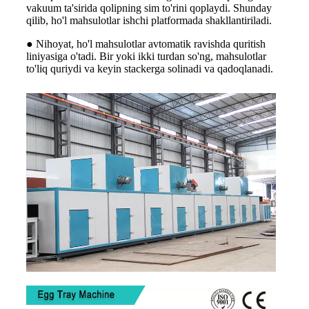
vakuum ta'sirida qolipning sim to'rini qoplaydi. Shunday
qilib, ho'l mahsulotlar ishchi platformada shakllantiriladi.
● Nihoyat, ho'l mahsulotlar avtomatik ravishda quritish
liniyasiga o'tadi. Bir yoki ikki turdan so'ng, mahsulotlar
to'liq quriydi va keyin stackerga solinadi va qadoqlanadi.