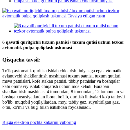
Pulpa shaklidagi tuxum patnis ishlab chiqarish liniyasi
6 qavatli quritgichli tuxum patnisi ​​/ tuxum qutisi uchun tezkor
avtomatik pulpa qoliplash uskunasi
Qisqacha tavsif:
To'liq avtomatik quritish ishlab chiqarish liniyasiga ega avtomatik
aylanuvchi shakllantirish mashinasi tuxum patnisi, tuxum qutilari,
meva patnislari, kofe stakan patnisi, tibbiy patnislar va boshqalar
kabi ommaviy ishlab chiqarish uchun mos keladi. Baraban
shakllantirish mashinasi 4 tomondan, 8 tomondan, 12 tomondan va
boshqa xususiyatlardan iborat bo'lib, quritish liniyalari ko'p tanlovli
bo'lib, muqobil yoqilg'ilardan, moy, tabiiy gaz, suyultirilgan gaz,
o'tin, ko'mir va bug' bilan isitishdan foydalanadi.
Bizga elektron pochta xabarini yuboring