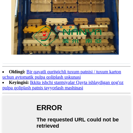
Oldingi:
Bir qavatli quritgichli tuxum patnisi ​​/ tuxum karton
uchun avtomatik pulpa qoliplash uskunasi
Keyingisi:
Ikkita ishchi stantsiyalar Qayta ishlaydigan qog'oz
pulpa qoliplash patnis tayyorlash mashinasi