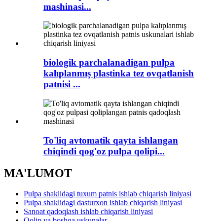
mashinasi...
biologik parchalanadigan pulpa
kalıplanmış plastinka tez ovqatlanish
patnisi ​​...
To'liq avtomatik qayta ishlangan
chiqindi qog'oz pulpa qolipi...
MA'LUMOT
Pulpa shaklidagi tuxum patnis ishlab chiqarish liniyasi
Pulpa shaklidagi dasturxon ishlab chiqarish liniyasi
Sanoat qadoqlash ishlab chiqarish liniyasi
Qolip va boshqa uskunalar