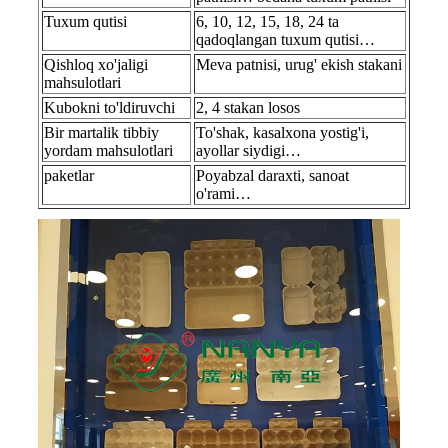
Tuxum qutisi
6, 10, 12, 15, 18, 24 ta
qadoqlangan tuxum qutisi…
Qishloq xo'jaligi
Meva patnisi, urug' ekish stakani
mahsulotlari
Kubokni to'ldiruvchi
2, 4 stakan losos
Bir martalik tibbiy
To'shak, kasalxona yostig'i,
yordam mahsulotlari
ayollar siydigi…
paketlar
Poyabzal daraxti, sanoat
o'rami…