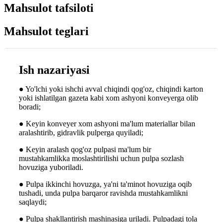
Mahsulot tafsiloti
Mahsulot teglari
Ish nazariyasi
● Yo'lchi yoki ishchi avval chiqindi qog'oz, chiqindi karton
yoki ishlatilgan gazeta kabi xom ashyoni konveyerga olib
boradi;
● Keyin konveyer xom ashyoni ma'lum materiallar bilan
aralashtirib, gidravlik pulperga quyiladi;
● Keyin aralash qog'oz pulpasi ma'lum bir
mustahkamlikka moslashtirilishi uchun pulpa sozlash
hovuziga yuboriladi.
● Pulpa ikkinchi hovuzga, ya'ni ta'minot hovuziga oqib
tushadi, unda pulpa barqaror ravishda mustahkamlikni
saqlaydi;
● Pulpa shakllantirish mashinasiga uriladi. Pulpadagi tola