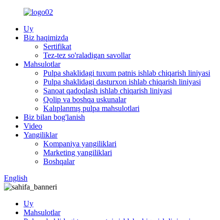
Uy
Biz haqimizda
Sertifikat
Tez-tez so'raladigan savollar
Mahsulotlar
Pulpa shaklidagi tuxum patnis ishlab chiqarish liniyasi
Pulpa shaklidagi dasturxon ishlab chiqarish liniyasi
Sanoat qadoqlash ishlab chiqarish liniyasi
Qolip va boshqa uskunalar
Kalıplanmış pulpa mahsulotlari
Biz bilan bog'lanish
Video
Yangiliklar
Kompaniya yangiliklari
Marketing yangiliklari
Boshqalar
English
Uy
Mahsulotlar