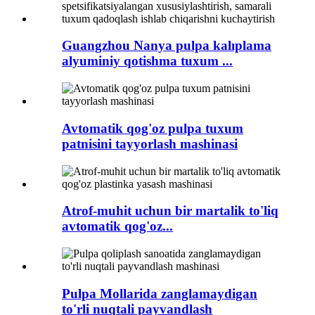
Guangzhou Nanya pulpa kalıplama
alyuminiy qotishma tuxum ...
Avtomatik qog'oz pulpa tuxum
patnisini tayyorlash mashinasi
Atrof-muhit uchun bir martalik to'liq
avtomatik qog'oz...
Pulpa Mollarida zanglamaydigan
to'rli nuqtali payvandlash