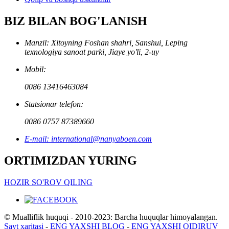
BIZ BILAN BOG'LANISH
Manzil: Xitoyning Foshan shahri, Sanshui, Leping
texnologiya sanoat parki, Jiaye yo'li, 2-uy
Mobil:
0086 13416463084
Statsionar telefon:
0086 0757 87389660
E-mail: international@nanyaboen.com
ORTIMIZDAN YURING
HOZIR SO'ROV QILING
© Mualliflik huquqi - 2010-2023: Barcha huquqlar himoyalangan.
Sayt xaritasi
-
ENG YAXSHI BLOG
-
ENG YAXSHI QIDIRUV