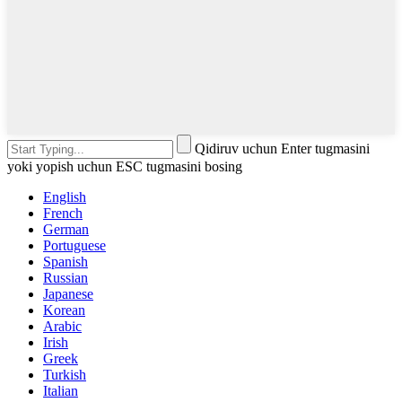
Qidiruv uchun Enter tugmasini
yoki yopish uchun ESC tugmasini bosing
English
French
German
Portuguese
Spanish
Russian
Japanese
Korean
Arabic
Irish
Greek
Turkish
Italian